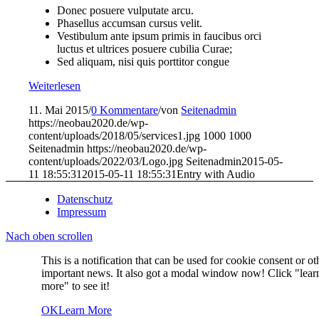
Donec posuere vulputate arcu.
Phasellus accumsan cursus velit.
Vestibulum ante ipsum primis in faucibus orci
luctus et ultrices posuere cubilia Curae;
Sed aliquam, nisi quis porttitor congue
Weiterlesen
11. Mai 2015
/
0 Kommentare
/
von
Seitenadmin
https://neobau2020.de/wp-
content/uploads/2018/05/services1.jpg
1000
1000
Seitenadmin
https://neobau2020.de/wp-
content/uploads/2022/03/Logo.jpg
Seitenadmin
2015-05-
11 18:55:31
2015-05-11 18:55:31
Entry with Audio
Datenschutz
Impressum
Nach oben scrollen
This is a notification that can be used for cookie consent or ot
important news. It also got a modal window now! Click "lear
more" to see it!
OK
Learn More